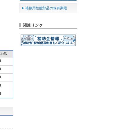
補修用性能部品の保有期限
関連リンク
成台数
1
1
1
1
1