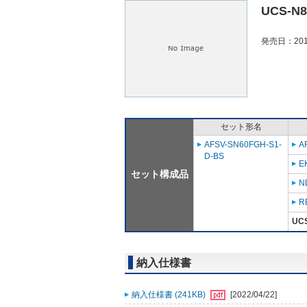
UCS-N
発売日：201
セット形名
AFSV-SN60FGH-S1-
A
D-BS
E
セット構成品
N
R
UC
納入仕様書
納入仕様書 (241KB)
[2022/04/22]