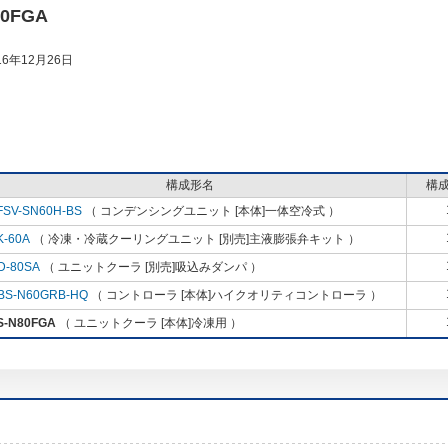
80FGA
6年12月26日
構成形名
構
FSV-SN60H-BS
（ コンデンシングユニット [本体]一体空冷式 ）
K-60A
（ 冷凍・冷蔵クーリングユニット [別売]主液膨張弁キット ）
D-80SA
（ ユニットクーラ [別売]吸込みダンパ ）
BS-N60GRB-HQ
（ コントローラ [本体]ハイクオリティコントローラ ）
S-N80FGA
（ ユニットクーラ [本体]冷凍用 ）