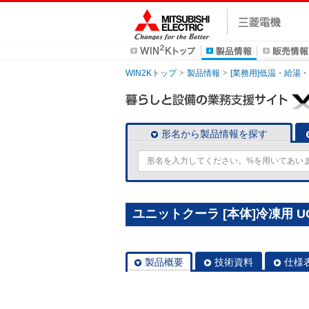
WIN2Kトップ
製品情報
[業務用]低温・給湯
形名から製品情報を探す
ユニットクーラ [本体]冷凍用 UC
製品概要
技術資料
仕様