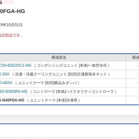
40FGA-HG
9年10月01日
は旧型品です。
構成形名
構
COV-EN225C1-HG
（ コンデンシングユニット [本体]一体空冷式 ）
K-30A
（ 冷凍・冷蔵クーリングユニット [別売]主液膨張弁キット ）
D-40SA
（ ユニットクーラ [別売]吸込みダンパ ）
BS-N30GRA-HQ
（ コントローラ [本体]ハイクオリティコントローラ ）
S-N40FGA-HG
（ ユニットクーラ [本体]冷凍用 ）