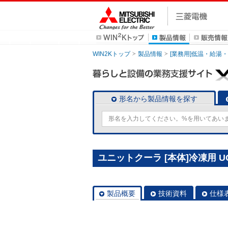
WIN2Kトップ
製品情報
[業務用]低温・給湯
形名から製品情報を探す
ユニットクーラ [本体]冷凍用 UCS
製品概要
技術資料
仕様