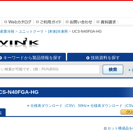
・産業冷熱
ユニットクーラ
[本体]冷凍用
UCS-N40FGA-HG
キーワードから製品情報を探す
技術資料を探す
-N40FGA-HG
仕様表ダウンロード（CSV） 50Hz
仕様表ダウンロード（CSV）
表
セット構成品を