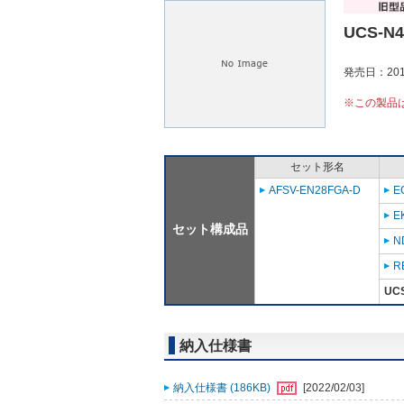
UCS-N
発売日：201
※この製品
セット形名
AFSV-EN28FGA-D
E
E
セット構成品
N
R
UC
納入仕様書
納入仕様書 (186KB)
[2022/02/03]