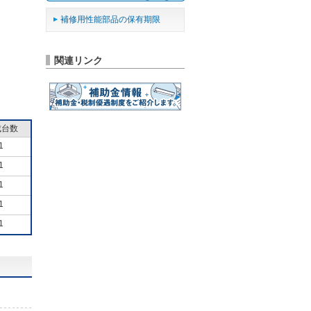
補修用性能部品の保有期限
関連リンク
成台数
1
1
1
1
1