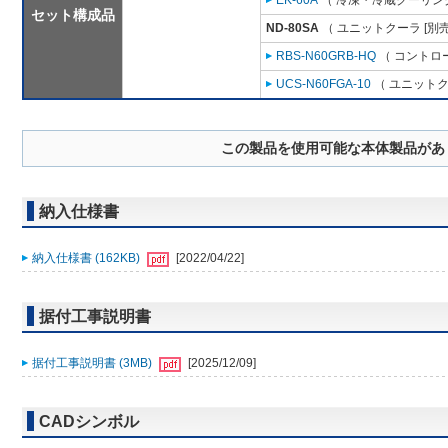
EK-60A
（ 冷凍・冷蔵クーリング
セット構成品
ND-80SA
（ ユニットクーラ [別
RBS-N60GRB-HQ
（ コントロ
UCS-N60FGA-10
（ ユニットク
この製品を使用可能な本体製品があ
納入仕様書
納入仕様書 (162KB)
[2022/04/22]
据付工事説明書
据付工事説明書 (3MB)
[2025/12/09]
CADシンボル