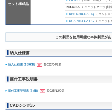
EK-30A
（ 冷凍・冷蔵クーリング
セット構成品
ND-40SA
（ ユニットクーラ [別
RBS-N30GRA-HQ
（ コントロ
UCS-N40FGA-HG
（ ユニットク
この製品を使用可能な本体製品があ
納入仕様書
納入仕様書 (159KB)
[2022/04/22]
据付工事説明書
据付工事説明書 (3MB)
[2025/12/09]
CADシンボル