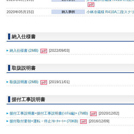
2020年05月15日
小林冷蔵様 R410A二段スク
納入仕様書
納入仕様書 (2MB)
[2022/09/03]
取扱説明書
取扱説明書 (2MB)
[2019/11/01]
据付工事説明書
据付工事説明書<据付工事説明書(ｼｽﾃﾑ編)> (7MB)
[2020/12/02]
据付取付要領<運転・停止ﾌﾛｰﾁｬｰﾄ> (70KB)
[2016/12/09]