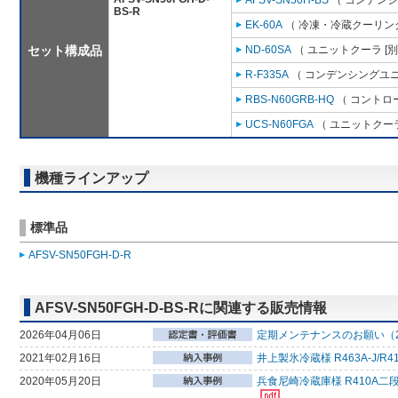
AFSV-SN50H-BS
（ コンデンシ
BS-R
EK-60A
（ 冷凍・冷蔵クーリング
セット構成品
ND-60SA
（ ユニットクーラ [
R-F335A
（ コンデンシングユニ
RBS-N60GRB-HQ
（ コントロ
UCS-N60FGA
（ ユニットクーラ
機種ラインアップ
標準品
AFSV-SN50FGH-D-R
AFSV-SN50FGH-D-BS-Rに関連する販売情報
2026年04月06日
定期メンテナンスのお願い（2
2021年02月16日
井上製氷冷蔵様 R463A-J
2020年05月20日
兵食尼崎冷蔵庫様 R410A二