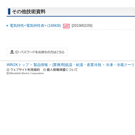
その他技術資料
電気特性<電気特性表> (188KB)
[2019/02/26]
WIN2Kトップ
製品情報
[業務用]低温・給湯・産業冷熱
冷凍・冷蔵クーリ