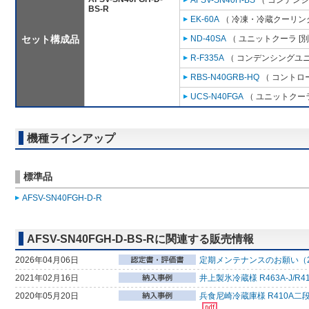
AFSV-SN40H-BS
（ コンデンシ
BS-R
EK-60A
（ 冷凍・冷蔵クーリング
セット構成品
ND-40SA
（ ユニットクーラ [
R-F335A
（ コンデンシングユニ
RBS-N40GRB-HQ
（ コントロ
UCS-N40FGA
（ ユニットクーラ
機種ラインアップ
標準品
AFSV-SN40FGH-D-R
AFSV-SN40FGH-D-BS-Rに関連する販売情報
2026年04月06日
定期メンテナンスのお願い（2
2021年02月16日
井上製氷冷蔵様 R463A-J
2020年05月20日
兵食尼崎冷蔵庫様 R410A二