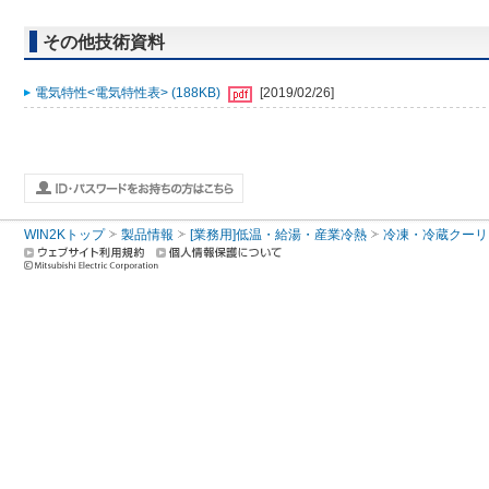
その他技術資料
電気特性<電気特性表> (188KB)
[2019/02/26]
WIN2Kトップ
製品情報
[業務用]低温・給湯・産業冷熱
冷凍・冷蔵クーリ