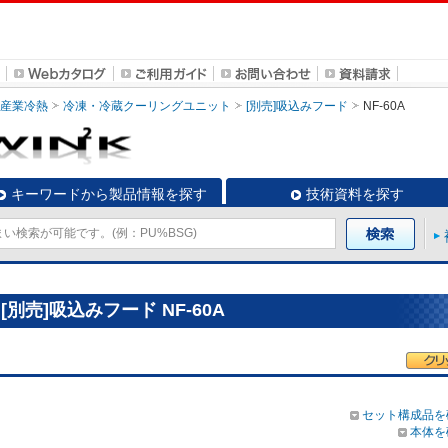
・産業冷熱
冷凍・冷蔵クーリングユニット
[別売]吸込みフード
NF-60A
キーワードから製品情報を探す
技術資料を探す
売]吸込みフード NF-60A
セット構成品を
本体を