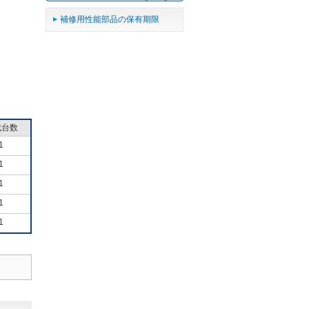
補修用性能部品の保有期限
成台数
1
1
1
1
1