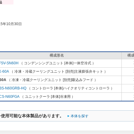
5年10月30日
構成形名
構
FSV-SN60H
（ コンデンシングユニット [本体]一体空冷式 ）
K-60A
（ 冷凍・冷蔵クーリングユニット [別売]主液膨張弁キット ）
60A
（ 冷凍・冷蔵クーリングユニット [別売]吸込みフード ）
BS-N60GRB-HQ
（ コントローラ [本体]ハイクオリティコントローラ ）
CS-N60FGA
（ ユニットクーラ [本体]冷凍用 ）
を使用可能な本体製品があります。
本体を探す