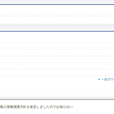
一括ダウ
個人情報保護方針を改定しましたのでお知らせい
・産業冷熱
冷凍・冷蔵クーリングユニット
[別売]吸込みフード
NF-60A