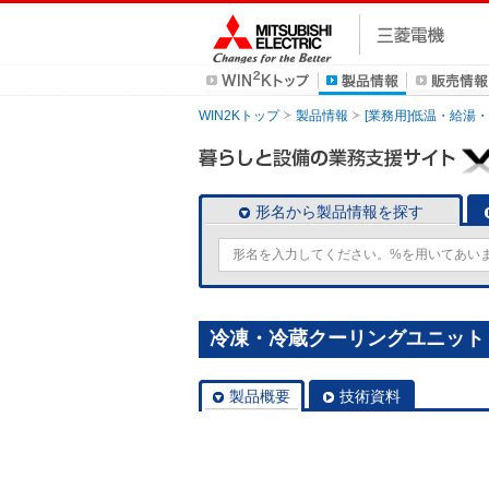
WIN2Kトップ
製品情報
[業務用]低温・給湯
形名から製品情報を探す
冷凍・冷蔵クーリングユニット [別
製品概要
技術資料