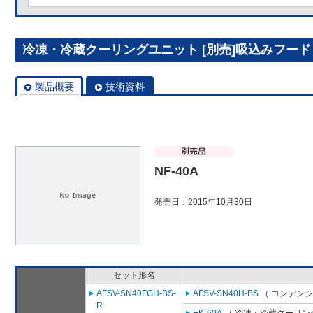
冷凍・冷蔵クーリングユニット [別売]吸込みフード N
製品概要
技術資料
NF-40A
発売日：2015年10月30日
セット形名
AFSV-SN40FGH-BS-
AFSV-SN40H-BS
（ コンデンシ
R