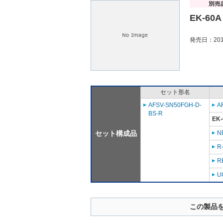
EK-60A
発売日：201
セット形名
AFSV-SN50FGH-D-
A
BS-R
EK-
セット構成品
N
R
R
U
この製品