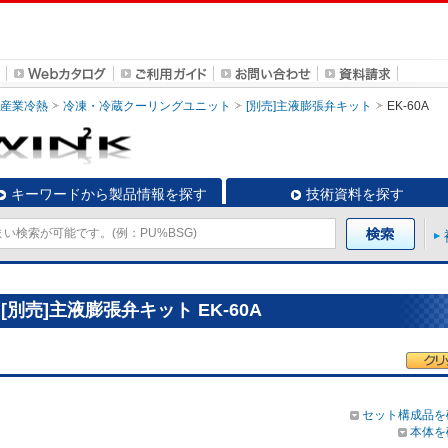
・産業冷熱
冷凍・冷蔵クーリングユニット
[別売]主液膨張弁キット
EK-60A
キーワードから製品情報を探す
技術資料を探す
別売]主液膨張弁キット EK-60A
セット構成品を
本体を