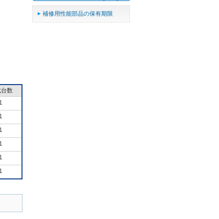
補修用性能部品の保有期限
成台数
1
1
1
1
1
1