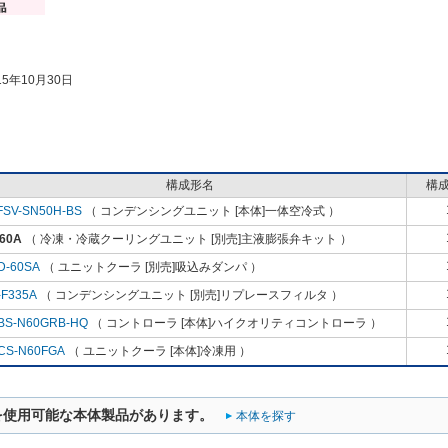
5年10月30日
構成形名
構
FSV-SN50H-BS
（ コンデンシングユニット [本体]一体空冷式 ）
60A
（ 冷凍・冷蔵クーリングユニット [別売]主液膨張弁キット ）
D-60SA
（ ユニットクーラ [別売]吸込みダンパ ）
-F335A
（ コンデンシングユニット [別売]リプレースフィルタ ）
BS-N60GRB-HQ
（ コントローラ [本体]ハイクオリティコントローラ ）
CS-N60FGA
（ ユニットクーラ [本体]冷凍用 ）
を使用可能な本体製品があります。
本体を探す