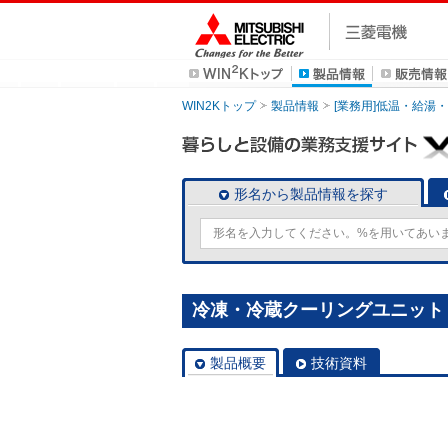
WIN2Kトップ
製品情報
[業務用]低温・給湯
形名から製品情報を探す
冷凍・冷蔵クーリングユニット [
製品概要
技術資料