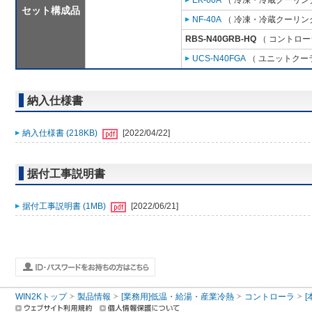
EK-60A
（ 冷凍・冷蔵クーリング
セット構成品
NF-40A
（ 冷凍・冷蔵クーリング
RBS-N40GRB-HQ
（ コントロー
UCS-N40FGA
（ ユニットクーラ
納入仕様書
納入仕様書 (218KB)
[2022/04/22]
据付工事説明書
据付工事説明書 (1MB)
[2022/06/21]
WIN2Kトップ
製品情報
[業務用]低温・給湯・産業冷熱
コントローラ