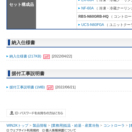
EK-60A
（ 冷凍・冷蔵クーリング
セット構成品
NF-60A
（ 冷凍・冷蔵クーリング
RBS-N60GRB-HQ
（ コントロー
UCS-N60FGA
（ ユニットクーラ
納入仕様書
納入仕様書 (217KB)
[2022/04/22]
据付工事説明書
据付工事説明書 (1MB)
[2022/06/21]
WIN2Kトップ
製品情報
[業務用]低温・給湯・産業冷熱
コントローラ