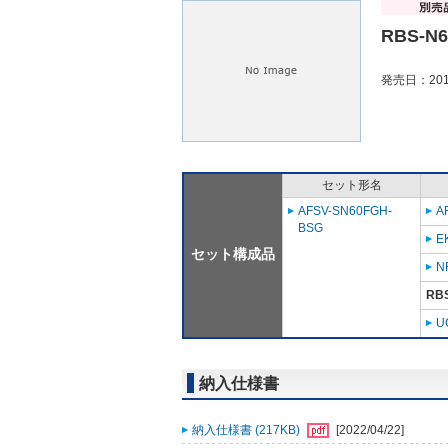
RBS-N
発売日：201
セット形名
AFSV-SN60FGH-
A
BSG
E
セット構成品
N
RB
U
納入仕様書
納入仕様書 (217KB)
[2022/04/22]