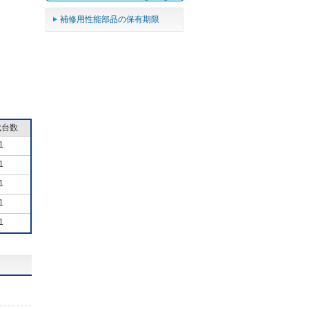
補修用性能部品の保有期限
成台数
1
1
1
1
1