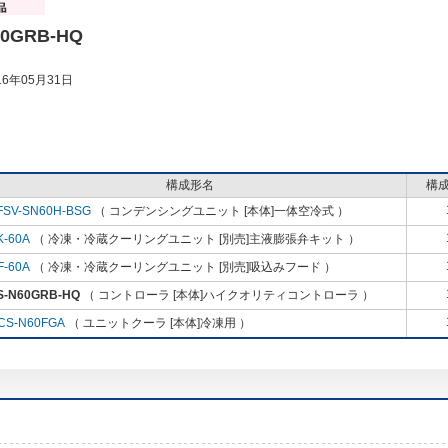
60GRB-HQ
6年05月31日
構成形名
構
FSV-SN60H-BSG
（ コンデンシングユニット [本体]一体空冷式 ）
K-60A
（ 冷凍・冷蔵クーリングユニット [別売]主液膨張弁キット ）
F-60A
（ 冷凍・冷蔵クーリングユニット [別売]吸込みフード ）
S-N60GRB-HQ
（ コントローラ [本体]ハイクオリティコントローラ ）
CS-N60FGA
（ ユニットクーラ [本体]冷凍用 ）