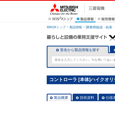
WIN2Kトップ
製品情報
[業務用]低温・給湯
形名から製品情報を探す
コントローラ [本体]ハイクオリテ
製品概要
技術資料
仕様