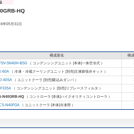
40GRB-HQ
6年05月31日
構成形名
構
FSV-SN40H-BSG
（ コンデンシングユニット [本体]一体空冷式 ）
K-60A
（ 冷凍・冷蔵クーリングユニット [別売]主液膨張弁キット ）
D-40SA
（ ユニットクーラ [別売]吸込みダンパ ）
-F335A
（ コンデンシングユニット [別売]リプレースフィルタ ）
S-N40GRB-HQ
（ コントローラ [本体]ハイクオリティコントローラ ）
CS-N40FGA
（ ユニットクーラ [本体]冷凍用 ）