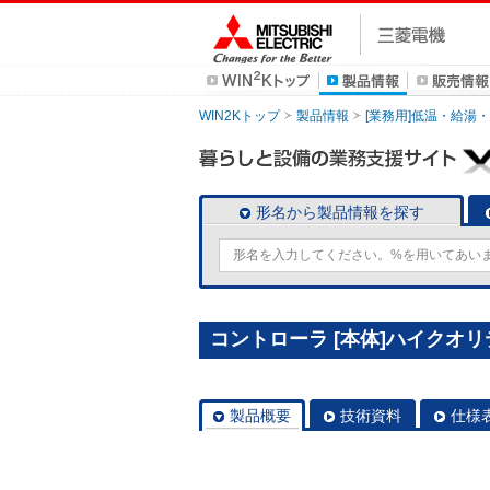
WIN2Kトップ
製品情報
[業務用]低温・給湯
形名から製品情報を探す
コントローラ [本体]ハイクオリテ
製品概要
技術資料
仕様