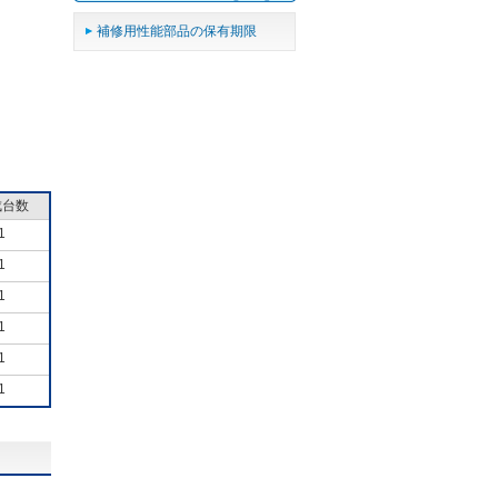
補修用性能部品の保有期限
成台数
1
1
1
1
1
1