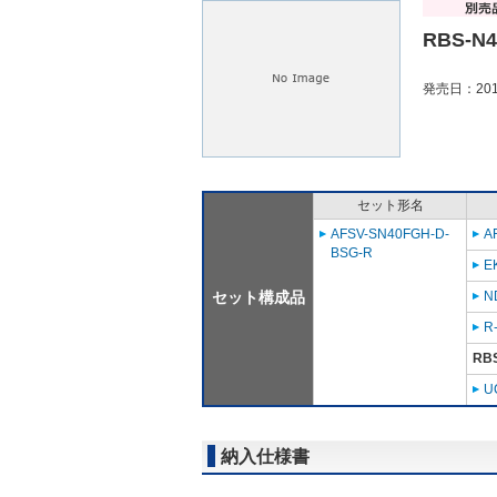
RBS-N
発売日：201
セット形名
AFSV-SN40FGH-D-
A
BSG-R
E
セット構成品
N
R
RB
U
納入仕様書