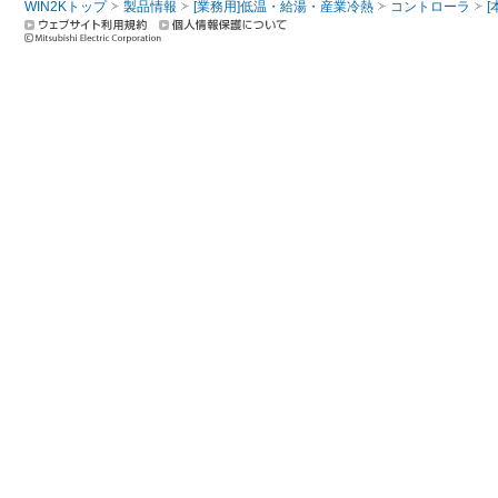
WIN2Kトップ
製品情報
[業務用]低温・給湯・産業冷熱
コントローラ