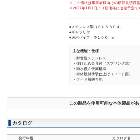
※この価格は事業者様向けの積算見積価
※2027年1月1日より新価格に改定予定で
●ステンレス製（ＳＵＳ３０４）
●ギャラリ付
●適用パイプ：Φ１００ｍｍ
主な機能・仕様
・耐食性ステンレス
・抜け止め金具付（スプリング式）
・雨水侵入低減構造
・粉体焼付塗装仕上げ（フード部）
・フード着脱可能
この製品を使用可能な本体製品があ
カタログ
発行年度
カタログ名