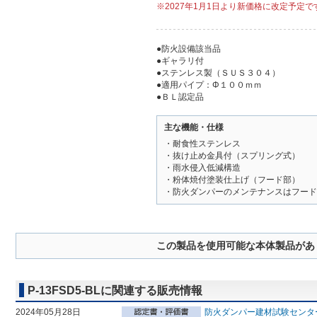
※2027年1月1日より新価格に改定予定で
●防火設備該当品
●ギャラリ付
●ステンレス製（ＳＵＳ３０４）
●適用パイプ：Φ１００ｍｍ
●ＢＬ認定品
主な機能・仕様
・耐食性ステンレス
・抜け止め金具付（スプリング式）
・雨水侵入低減構造
・粉体焼付塗装仕上げ（フード部）
・防火ダンパーのメンテナンスはフード
この製品を使用可能な本体製品があ
P-13FSD5-BLに関連する販売情報
2024年05月28日
防火ダンパー建材試験センター