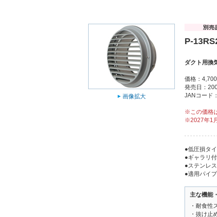
P-13RS
ダクト用換
価格：4,7
発売日：200
JANコード：4
画像拡大
※この価格
※2027年
●低圧損タ
●ギャラリ付
●ステンレ
●適用パイ
主な機能
・耐食性
・抜け止