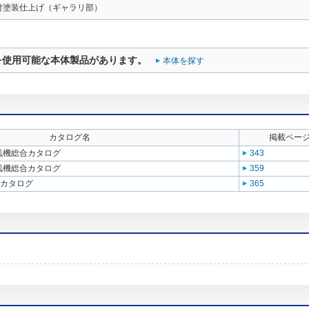
付塗装仕上げ（ギャラリ部）
を使用可能な本体製品があります。
本体を探す
カタログ名
掲載ペー
送風機総合カタログ
343
送風機総合カタログ
359
合カタログ
365