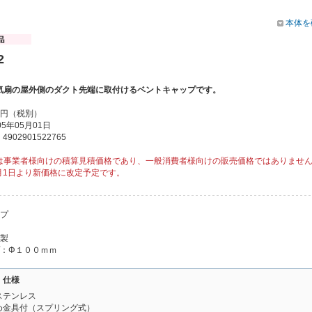
本体を
2
気扇の屋外側のダクト先端に取付けるベントキャップです。
00円（税別）
5年05月01日
902901522765
は事業者様向けの積算見積価格であり、一般消費者様向けの販売価格ではありませ
1月1日より新価格に改定予定です。
イプ
ス製
プ：Φ１００ｍｍ
・仕様
ステンレス
め金具付（スプリング式）