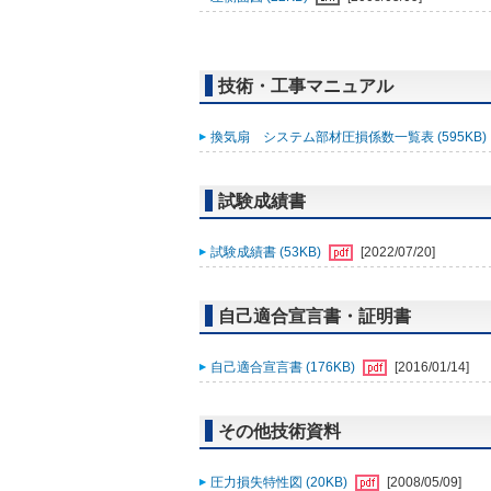
技術・工事マニュアル
換気扇 システム部材圧損係数一覧表 (595KB)
試験成績書
試験成績書 (53KB)
[2022/07/20]
自己適合宣言書・証明書
自己適合宣言書 (176KB)
[2016/01/14]
その他技術資料
圧力損失特性図 (20KB)
[2008/05/09]