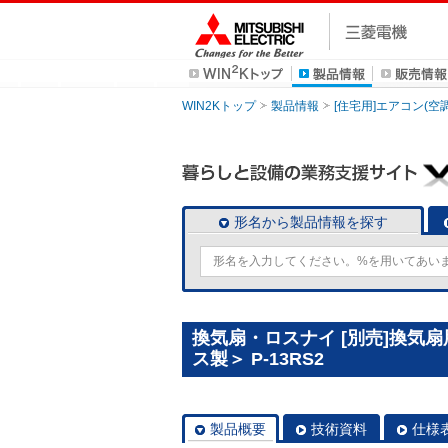
WIN2Kトップ
製品情報
[住宅用]エアコン(空
形名から製品情報を探す
換気扇・ロスナイ [別売]換気
ス製＞ P-13RS2
製品概要
技術資料
仕様