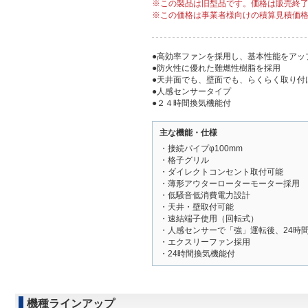
※この製品は旧型品です。価格は販売終
※この価格は事業者様向けの積算見積価
●高効率ファンを採用し、基本性能をアッ
●防火性に優れた難燃性樹脂を採用
●天井面でも、壁面でも、らくらく取り付
●人感センサータイプ
●２４時間換気機能付
主な機能・仕様
・接続パイプφ100mm
・格子グリル
・ダイレクトコンセント取付可能
・薄形アウターローターモーター採用
・低騒音低消費電力設計
・天井・壁取付可能
・速結端子使用（回転式）
・人感センサーで「強」運転後、24時
・エクスリーファン採用
・24時間換気機能付
機種ラインアップ