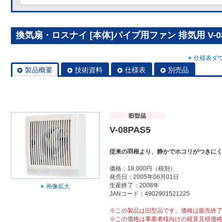
換気扇・ロスナイ [本体]パイプ用ファン 排気用 V-08
仕様表ダウ
製品概要
技術資料
仕様表
別売品
V-08PAS5
従来の羽根より、静かでホコリがつきに
価格：18,000円（税別）
発売日：2005年06月01日
生産終了：2008年
画像拡大
JANコード：4902901521225
※この製品は旧型品です。価格は販売終
※この価格は事業者様向けの積算見積価