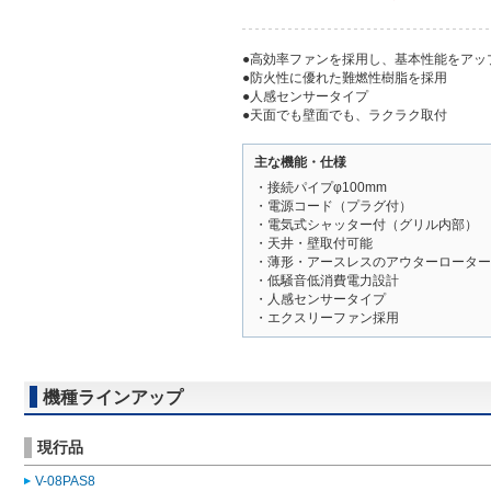
●高効率ファンを採用し、基本性能をアッ
●防火性に優れた難燃性樹脂を採用
●人感センサータイプ
●天面でも壁面でも、ラクラク取付
主な機能・仕様
・接続パイプφ100mm
・電源コード（プラグ付）
・電気式シャッター付（グリル内部）
・天井・壁取付可能
・薄形・アースレスのアウターローター
・低騒音低消費電力設計
・人感センサータイプ
・エクスリーファン採用
機種ラインアップ
現行品
V-08PAS8