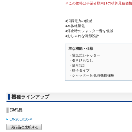
※この価格は事業者様向けの積算見積価
●消費電力の低減
●本体軽量化
●停止時のシャッター音を低減
●おしゃれな薄形設計
主な機能・仕様
・電気式シャッター
・引きひもなし
・薄形設計
・格子タイプ
・シャッター音低減機構採用
機種ラインアップ
現行品
EX-20EK10-M