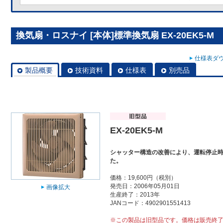
換気扇・ロスナイ [本体]標準換気扇 EX-20EK5-M
仕様表ダウ
製品概要
技術資料
仕様表
別売品
EX-20EK5-M
シャッター構造の改善により、運転停止
た。
価格：19,600円（税別）
発売日：2006年05月01日
画像拡大
生産終了：2013年
JANコード：4902901551413
※この製品は旧型品です。価格は販売終