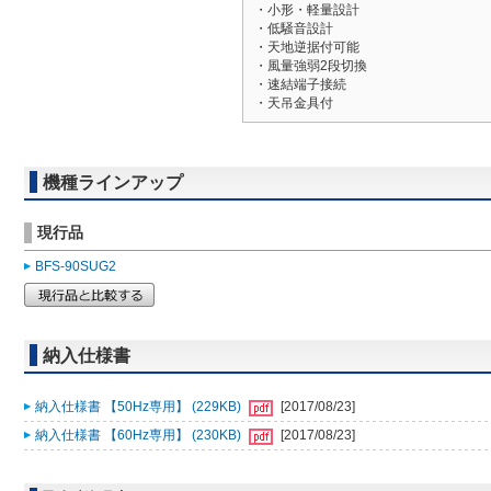
・小形・軽量設計
・低騒音設計
・天地逆据付可能
・風量強弱2段切換
・速結端子接続
・天吊金具付
機種ラインアップ
現行品
BFS-90SUG2
納入仕様書
納入仕様書 【50Hz専用】 (229KB)
[2017/08/23]
納入仕様書 【60Hz専用】 (230KB)
[2017/08/23]