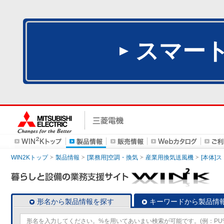
スマー
WIN2Kトップ
製品情報
[業務用]空調・換気
産業用換気送風機
[本体]
形名から製品情報を探す
キーワードから製品情