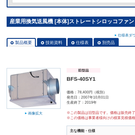
産業用換気送風機 [本体]ストレートシロッコファン BF
仕様表ダウ
製品概要
技術資料
仕様表
別売品
BFS-40SY1
価格：78,400円（税別）
発売日：2007年10月01日
生産終了：2019年
※この製品は旧型品です。価格は販売終
画像拡大
※この価格は事業者様向けの積算見積価
主な機能・仕様