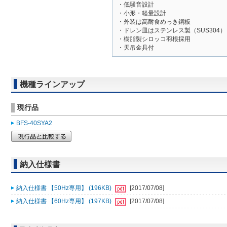
・低騒音設計
・小形・軽量設計
・外装は高耐食めっき鋼板
・ドレン皿はステンレス製（SUS304）
・樹脂製シロッコ羽根採用
・天吊金具付
機種ラインアップ
現行品
BFS-40SYA2
納入仕様書
納入仕様書 【50Hz専用】 (196KB)
[2017/07/08]
納入仕様書 【60Hz専用】 (197KB)
[2017/07/08]