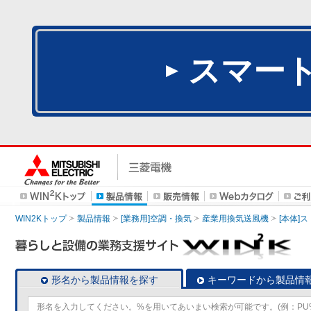
スマー
WIN2Kトップ
製品情報
[業務用]空調・換気
産業用換気送風機
[本体]
形名から製品情報を探す
キーワードから製品情