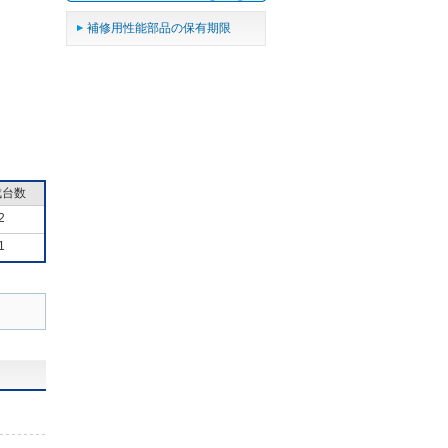
補修用性能部品の保有期限
成台数
2
1