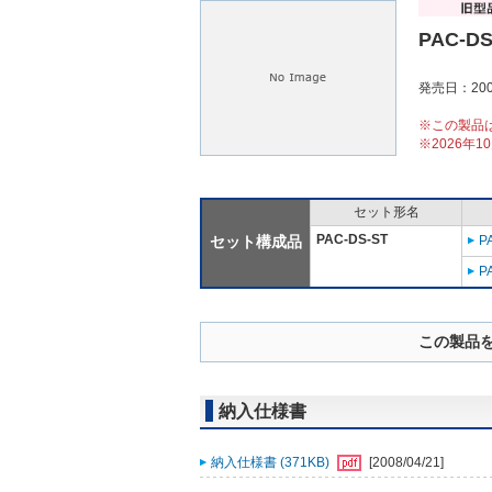
PAC-DS
発売日：200
※この製品
※2026年
セット形名
PAC-DS-ST
セット構成品
P
P
この製品
納入仕様書
納入仕様書 (371KB)
[2008/04/21]