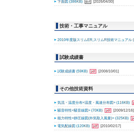
下面図 (386KB)
[2026/04/30]
技術・工事マニュアル
2010年度版スリムER,スリムR技術マニュアル (
試験成績書
試験成績書 (59KB)
[2008/10/01]
その他技術資料
気流・温度分布<温度・風速分布図> (116KB)
騒音特性<騒音線図> (70KB)
[2009/12/16]
能力特性<静圧線図(外気取入風量)> (325KB)
電気配線図 (120KB)
[2010/02/17]