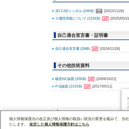
3D CADシンボル (24KB)
[2022/11/26]
※属性情報について (152KB)
[2025/05/31
自己適合宣言書・証明書
自己適合宣言書 (2MB)
[2024/11/26]
その他技術資料
騒音NC線図 (35KB)
[2009/10/21]
P-Q線図 (231KB)
[2017/05/11]
個人情報保護法の改正及び個人情報の取扱い状況の変更を鑑みて、当社
WIN2Kトップ
製品情報
[業務用]空調・換気
たします。
改定した個人情報保護方針はこちら