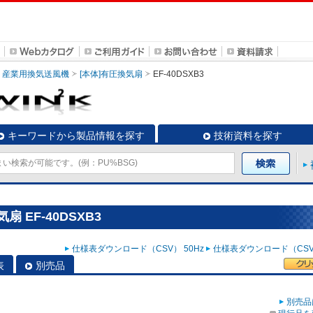
産業用換気送風機
[本体]有圧換気扇
EF-40DSXB3
キーワードから製品情報を探す
技術資料を探す
 EF-40DSXB3
仕様表ダウンロード（CSV） 50Hz
仕様表ダウンロード（CSV）
表
別売品
別売品