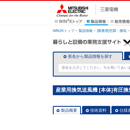
WIN2Kトップ
製品情報
[業務用]空調・換気
形名から製品情報を探す
産業用換気送風機 [本体]有圧換気扇
製品概要
技術資料
仕様