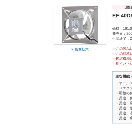
EF-40D
価格：161,
発売日：200
生産終了：2
※この製品
画像拡大
※この価格
※後継機種
用くださ
主な機能
・オール
・〈エク
・羽根の
・用途：
・用途：
・用途：
・用途：
・用途：