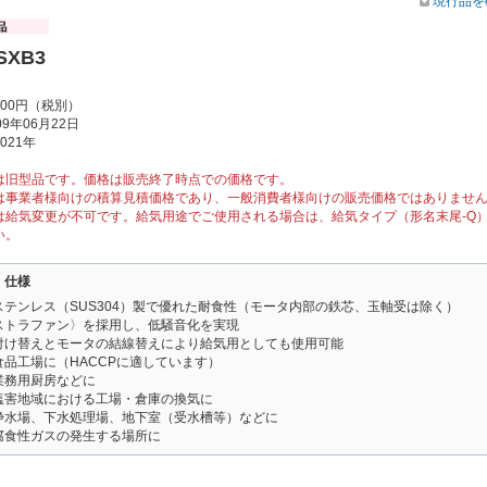
現行品を
SXB3
000円（税別）
9年06月22日
021年
は旧型品です。価格は販売終了時点での価格です。
は事業者様向けの積算見積価格であり、一般消費者様向けの販売価格ではありませ
は給気変更が不可です。給気用途でご使用される場合は、給気タイプ（形名末尾-Q
い。
・仕様
ステンレス（SUS304）製で優れた耐食性（モータ内部の鉄芯、玉軸受は除く）
ストラファン〉を採用し、低騒音化を実現
付け替えとモータの結線替えにより給気用としても使用可能
食品工場に（HACCPに適しています）
業務用厨房などに
塩害地域における工場・倉庫の換気に
浄水場、下水処理場、地下室（受水槽等）などに
腐食性ガスの発生する場所に