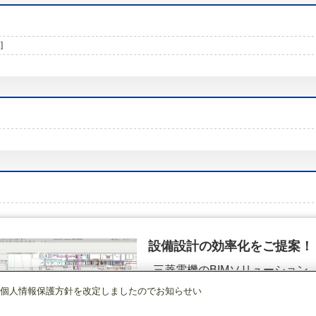
]
設備設計の効率化をご提案！
三菱電機のBIMソリューション
（空調.換気.照明）
個人情報保護方針を改定しましたのでお知らせい
産業用換気送風機
[本体]有圧換気扇
EF-40DSXB3
詳細を見る