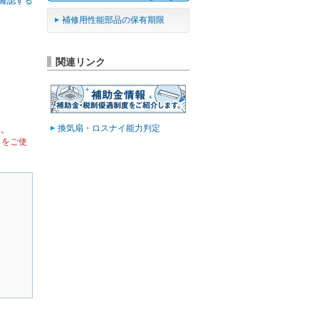
確認する
補修用性能部品の保有期限
関連リンク
換気扇・ロスナイ能力判定
ん。
）をご使