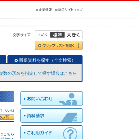
販促資料を探す（全文検索）
複数の形名を指定して探す場合はこちら
 60Hz
はこちら