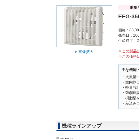
EFG-3
価格：88,0
発売日：200
生産終了：2
※この製品
画像拡大
※この価格
主な機能
・大風量
・室内側
・軽量設
・強弱速
・樹脂部
・差込み
機種ラインアップ