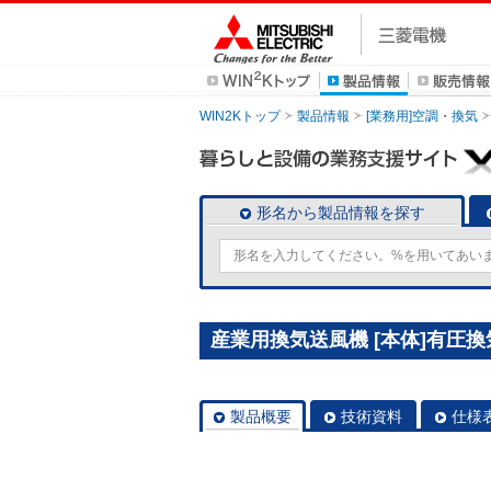
WIN2Kトップ
製品情報
[業務用]空調・換気
形名から製品情報を探す
産業用換気送風機 [本体]有圧換気扇
製品概要
技術資料
仕様