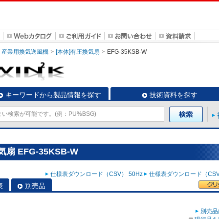
産業用換気送風機
[本体]有圧換気扇
EFG-35KSB-W
キーワードから製品情報を探す
技術資料を探す
 EFG-35KSB-W
仕様表ダウンロード（CSV） 50Hz
仕様表ダウンロード（CSV）
表
別売品
別売品