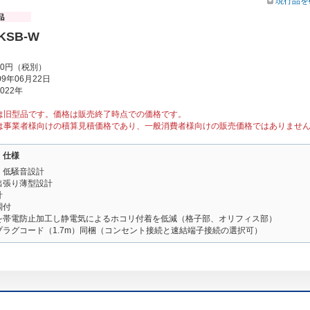
現行品を
5KSB-W
00円（税別）
9年06月22日
022年
は旧型品です。価格は販売終了時点での価格です。
は事業者様向けの積算見積価格であり、一般消費者様向けの販売価格ではありませ
・仕様
・低騒音設計
出張り薄型設計
計
調付
を帯電防止加工し静電気によるホコリ付着を低減（格子部、オリフィス部）
プラグコード（1.7m）同梱（コンセント接続と速結端子接続の選択可）