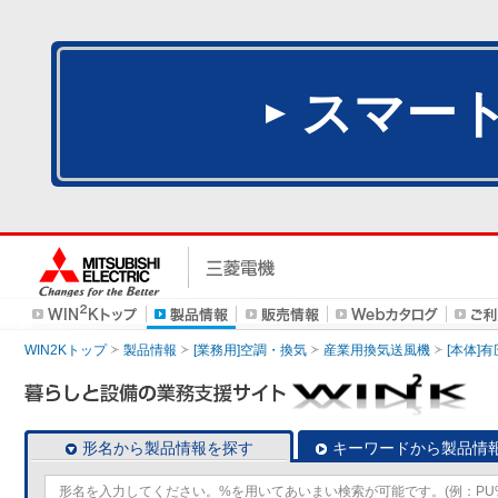
スマー
WIN2Kトップ
製品情報
[業務用]空調・換気
産業用換気送風機
[本体]
形名から製品情報を探す
キーワードから製品情