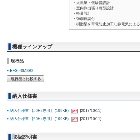
・大風量・低騒音設計
・室内側出張り薄型設計
・軽量設計
・強弱速調付
・樹脂部を帯電防止加工し静電気による
機種ラインアップ
現行品
EFG-40MSB2
納入仕様書
納入仕様書 【50Hz専用】 (199KB)
[2017/10/11]
納入仕様書 【60Hz専用】 (199KB)
[2017/10/11]
取扱説明書