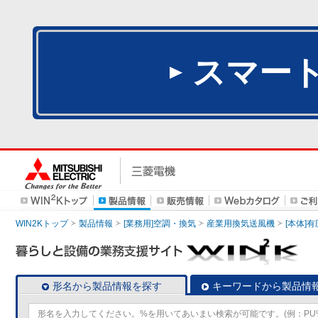
スマー
WIN2Kトップ
製品情報
[業務用]空調・換気
産業用換気送風機
[本体]
形名から製品情報を探す
キーワードから製品情