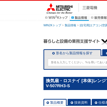
WIN2Kトップ
製品情報
[住宅用]エアコン(空
形名から製品情報を探す
換気扇・ロスナイ [本体]レン
V-507RH3-S
製品概要
技術資料
仕様