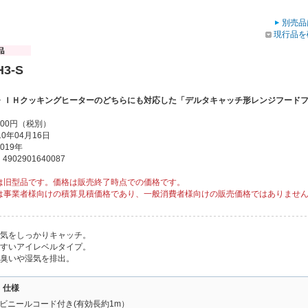
別売品
現行品を
H3-S
・ＩＨクッキングヒーターのどちらにも対応した「デルタキャッチ形レンジフード
000円（税別）
0年04月16日
019年
902901640087
は旧型品です。価格は販売終了時点での価格です。
は事業者様向けの積算見積価格であり、一般消費者様向けの販売価格ではありませ
蒸気をしっかりキャッチ。
やすいアイレベルタイプ。
で臭いや湿気を排出。
・仕様
ビニールコード付き(有効長約1m）