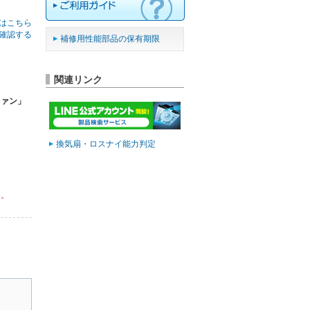
はこちら
確認する
補修用性能部品の保有期限
関連リンク
ファン」
換気扇・ロスナイ能力判定
ん。