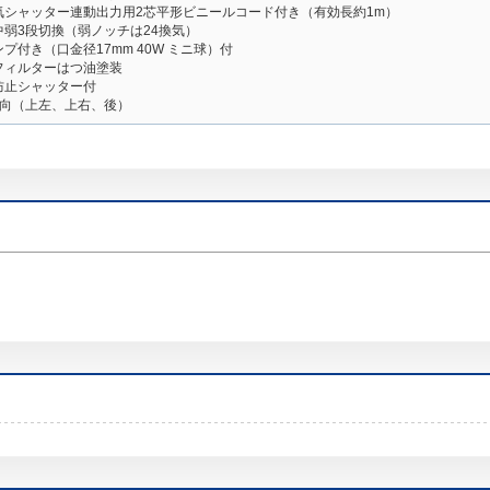
気シャッター連動出力用2芯平形ビニールコード付き（有効長約1m）
中弱3段切換（弱ノッチは24換気）
プ付き（口金径17mm 40W ミニ球）付
フィルターはつ油塗装
防止シャッター付
方向（上左、上右、後）