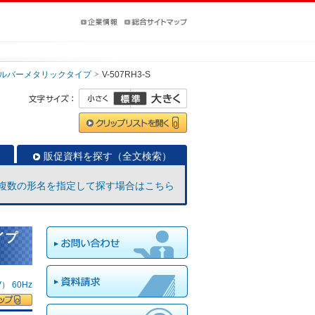
ルバーメタリックタイプ
V-507RH3-S
販促資料を探す（全文検索）
複数の形名を指定して探す場合はこちら
イプ
 60Hz