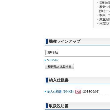
・電動給
・風量強
・照明ラン
・本体、
・風逆流
・排気3
機種ラインアップ
現行品
V-375K7
納入仕様書
納入仕様書 (204KB)
[2014/09/03]
取扱説明書