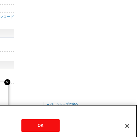
ンロード
▲ ページトップに戻る
ルバーメタリックタイプ
V-507RH3-S
OK