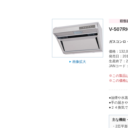
V-507R
ガスコンロ
価格：132,
発売日：201
生産終了：2
画像拡大
JANコード：4
※この製品
※この価格
●油煙や水
●手の届き
●２４換気
主な機能
・2芯平形