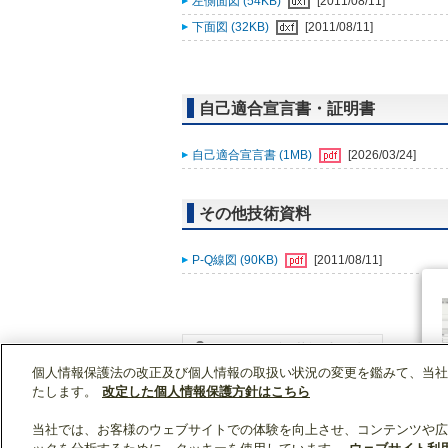
左側面図 (54KB)
[2011/08/11]
下面図 (32KB)
[2011/08/11]
自己適合宣言書・証明書
自己適合宣言書 (1MB)
[2026/03/24]
その他技術資料
P-Q線図 (90KB)
[2011/08/11]
個人情報保護法の改正及び個人情報の取扱い状況の変更を鑑みて、当社
WIN2Kトップ
製品情報
[住宅用]エアコン(空
たします。
改定した個人情報保護方針はこちら
当社では、お客様のウェブサイトでの体験を向上させ、コンテンツや広