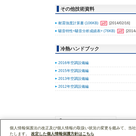
その他技術資料
耐震強度計算書 (106KB)
[2014/02/16]
騒音特性<騒音分析成績表> (76KB)
[2014
冷熱ハンドブック
2016年空調設備編
2015年空調設備編
2013年空調設備編
2012年空調設備編
個人情報保護法の改正及び個人情報の取扱い状況の変更を鑑みて、当社
WIN2Kトップ
製品情報
[業務用]空調・換気
たします。
改定した個人情報保護方針はこちら