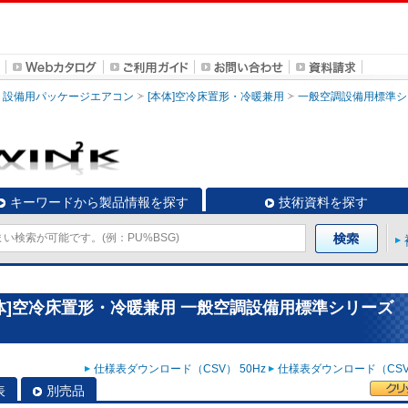
設備用パッケージエアコン
[本体]空冷床置形・冷暖兼用
一般空調設備用標準シ
キーワードから製品情報を探す
技術資料を探す
体]空冷床置形・冷暖兼用 一般空調設備用標準シリーズ
仕様表ダウンロード（CSV） 50Hz
仕様表ダウンロード（CSV）
表
別売品