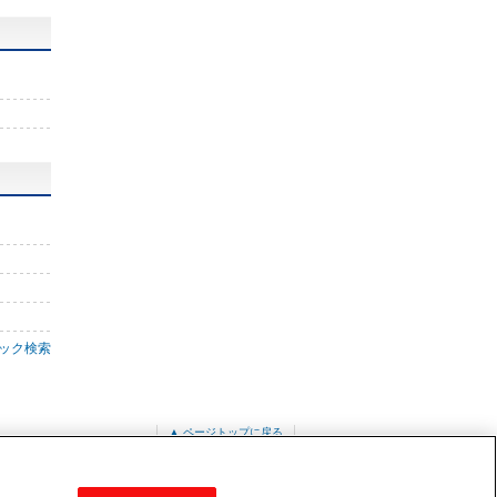
ック検索
▲ ページトップに戻る
リーズ
PUHV-EP224SDM-E