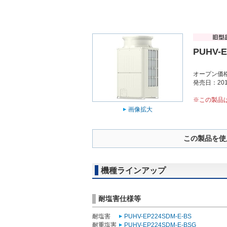
PUHV-E
オープン価
発売日：201
※この製品
画像拡大
この製品を使
機種ラインアップ
耐塩害仕様等
耐塩害
PUHV-EP224SDM-E-BS
耐重塩害
PUHV-EP224SDM-E-BSG