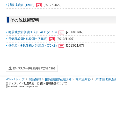
試験成績書 (15KB)
[2017/04/22]
その他技術資料
耐震強度計算書<1階 0.4G> (29KB)
[2013/11/07]
電気配線図<結線図> (64KB)
[2013/11/07]
梱包図<梱包仕様と注意点> (70KB)
[2013/11/07]
WIN2Kトップ
製品情報
[住宅用]住宅用設備
電気温水器
[本体]自動風