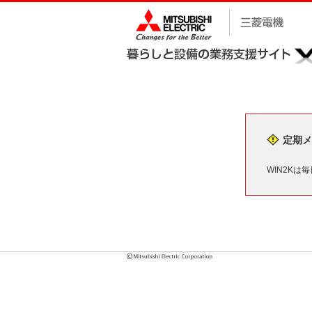
定期メ
WIN2Kは