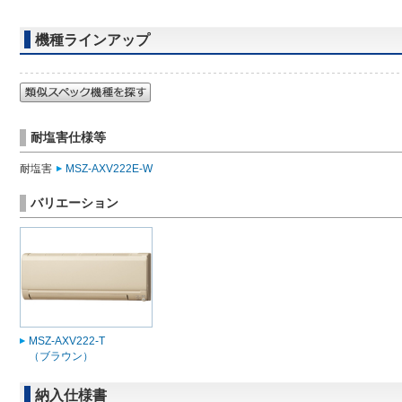
機種ラインアップ
耐塩害仕様等
耐塩害
MSZ-AXV222E-W
バリエーション
MSZ-AXV222-T
（ブラウン）
納入仕様書