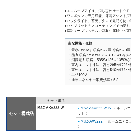
●エコムーブアイ４、消し忘れオートＯＦ
●ワンボタンで設定可能、節電アシスト搭
●バックライト、蓄光ボタンで見易く使い
●ハイブリッドナノコーティングで内部も
●室温キープシステムで霜取り運転中の室
主な機能・仕様
・畳数のめやす 暖房6～7畳 冷房6～9畳
・能力 暖房2.5ｋＷ(0.8～3.9ｋＷ) 冷房2.
・消費電力 暖房：585W(135～1350W) 
・室内ユニット寸法：高さ295×幅798×
・室外ユニット寸法：高さ540×幅684×
・単相100V
・通年エネルギー消費効率：5.8
セット形名
MSZ-AXV222-W
MSZ-AXV222-W-IN
（ ルームエ
セット構成品
ット ）
MUZ-AXV222
（ ルームエアコン
）