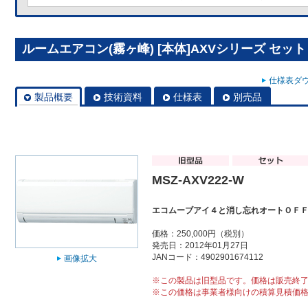
ルームエアコン(霧ヶ峰) [本体]AXVシリーズ セット M
仕様表ダウ
製品概要
技術資料
仕様表
別売品
MSZ-AXV222-W
エコムーブアイ４と消し忘れオートＯＦ
価格：250,000円（税別）
発売日：2012年01月27日
JANコード：4902901674112
画像拡大
※この製品は旧型品です。価格は販売終
※この価格は事業者様向けの積算見積価