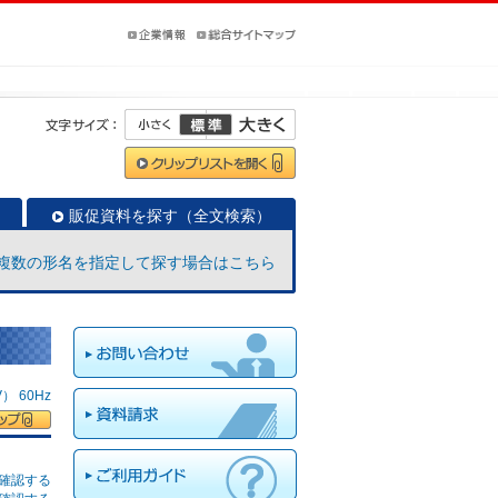
販促資料を探す（全文検索）
複数の形名を指定して探す場合はこちら
 60Hz
確認する