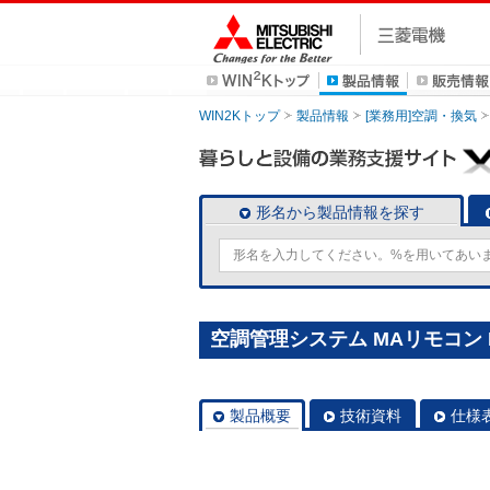
WIN2Kトップ
製品情報
[業務用]空調・換気
形名から製品情報を探す
空調管理システム MAリモコン PA
製品概要
技術資料
仕様