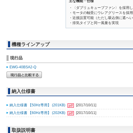
主な機能・仕様
・〈ダブリュキューブファン〉を採用し
・モータの軸受にウレアグリースを採用
・近接設置可能（ただし吸込側に遮へい
・排気タイプと同一風量を実現
機種ラインアップ
現行品
EWG-40BSA2-Q
納入仕様書
納入仕様書 【50Hz専用】 (201KB)
[2017/10/11]
納入仕様書 【60Hz専用】 (202KB)
[2017/10/11]
取扱説明書