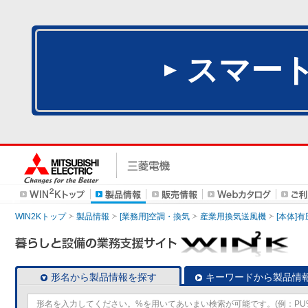
スマー
WIN2Kトップ
製品情報
[業務用]空調・換気
産業用換気送風機
[本体]
形名から製品情報を探す
キーワードから製品情