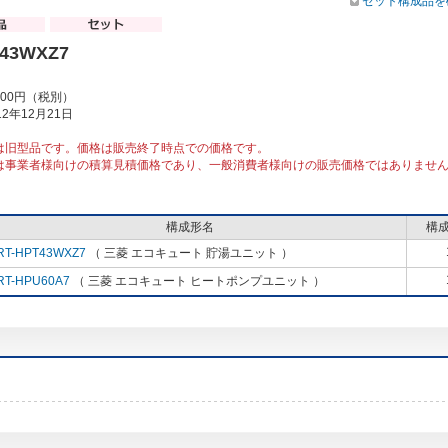
セット構成品を
P43WXZ7
000円（税別）
2年12月21日
は旧型品です。価格は販売終了時点での価格です。
は事業者様向けの積算見積価格であり、一般消費者様向けの販売価格ではありませ
構成形名
構
RT-HPT43WXZ7
（ 三菱 エコキュート 貯湯ユニット ）
RT-HPU60A7
（ 三菱 エコキュート ヒートポンプユニット ）