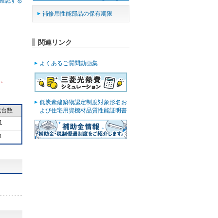
確認する
補修用性能部品の保有期限
関連リンク
よくあるご質問動画集
ん。
低炭素建築物認定制度対象形名お
成台数
よび住宅用資機材品質性能証明書
1
1