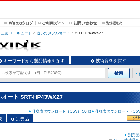
三菱 エコキュート
追いだきフルオート
SRT-HP43WXZ7
キーワードから製品情報を探す
技術資料を探す
ート SRT-HP43WXZ7
仕様表ダウンロード（CSV） 50Hz
仕様表ダウンロード（CSV）
表
別売品
別売品