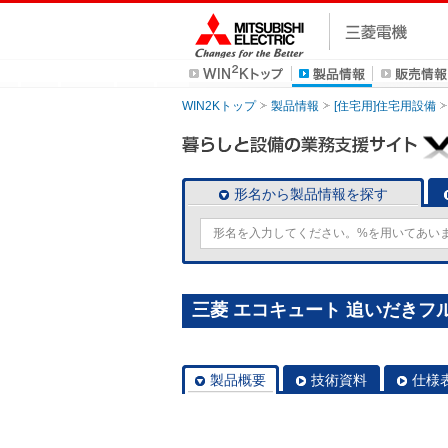
WIN2Kトップ
製品情報
[住宅用]住宅用設備
形名から製品情報を探す
三菱 エコキュート 追いだきフルオ
製品概要
技術資料
仕様