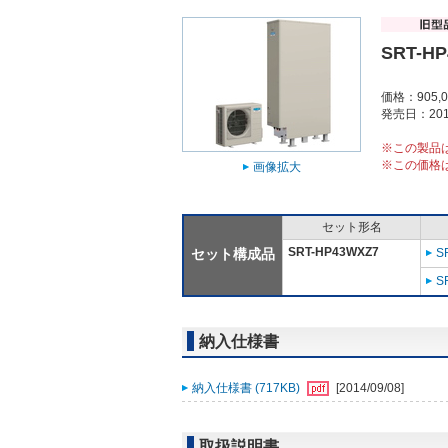
SRT-H
価格：905,
発売日：201
※この製品
※この価格
画像拡大
セット形名
SRT-HP43WXZ7
セット構成品
S
S
納入仕様書
納入仕様書 (717KB)
[2014/09/08]
取扱説明書