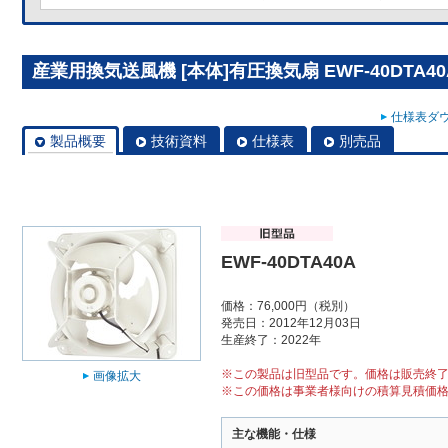
産業用換気送風機 [本体]有圧換気扇 EWF-40DTA40
仕様表ダウ
製品概要
技術資料
仕様表
別売品
EWF-40DTA40A
価格：76,000円（税別）
発売日：2012年12月03日
生産終了：2022年
※この製品は旧型品です。価格は販売終
画像拡大
※この価格は事業者様向けの積算見積価
主な機能・仕様