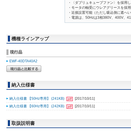
・〈ダブリュキューブファン〉を採用し
・モータの軸受にウレアグリースを採用
・近接設置可能（ただし吸込側に遮へい
・電源は、50Hzは3相380V、400V、4
機種ラインアップ
現行品
EWF-40DTA40A2
納入仕様書
納入仕様書 【50Hz専用】 (241KB)
[2017/10/11]
納入仕様書 【60Hz専用】 (242KB)
[2017/10/11]
取扱説明書