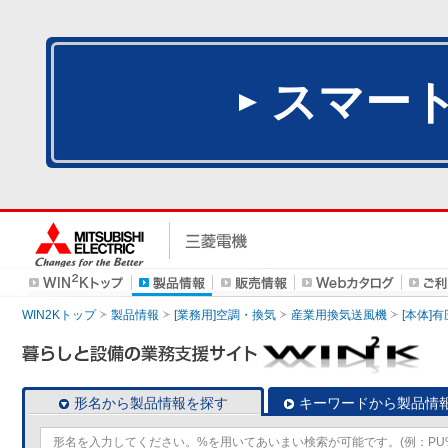
スマー
WIN2Kトップ
製品情報
[業務用]空調・換気
産業用換気送風機
[本体]
形名から製品情報を探す
キーワードから製品情