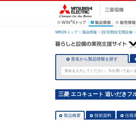
WIN2Kトップ
製品情報
[住宅用]住宅用設備
形名から製品情報を探す
三菱 エコキュート 追いだきフルオ
製品概要
技術資料
仕様