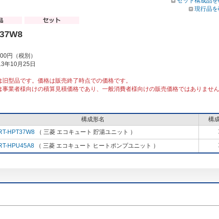
セット構成品を
現行品を
P37W8
000円（税別）
3年10月25日
は旧型品です。価格は販売終了時点での価格です。
は事業者様向けの積算見積価格であり、一般消費者様向けの販売価格ではありませ
構成形名
構
RT-HPT37W8
（ 三菱 エコキュート 貯湯ユニット ）
RT-HPU45A8
（ 三菱 エコキュート ヒートポンプユニット ）