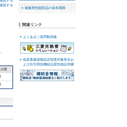
確認する
確認する
補修用性能部品の保有期限
関連リンク
よくあるご質問動画集
ん。
低炭素建築物認定制度対象形名お
よび住宅用資機材品質性能証明書
成台数
1
1