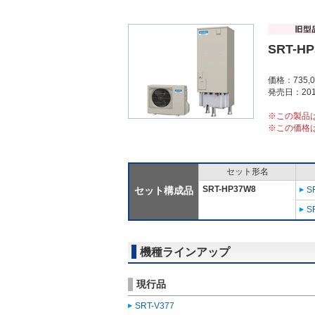
SRT-H
価格：735,
発売日：201
※この製品
※この価格
セット形名
SRT-HP37W8
セット構成品
S
S
機種ラインアップ
現行品
SRT-V377