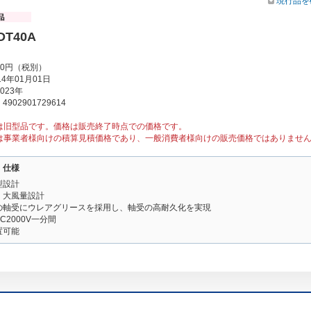
現行品を
DT40A
00円（税別）
4年01月01日
023年
902901729614
は旧型品です。価格は販売終了時点での価格です。
は事業者様向けの積算見積価格であり、一般消費者様向けの販売価格ではありませ
・仕様
型設計
・大風量設計
の軸受にウレアグリースを採用し、軸受の高耐久化を実現
C2000V一分間
置可能