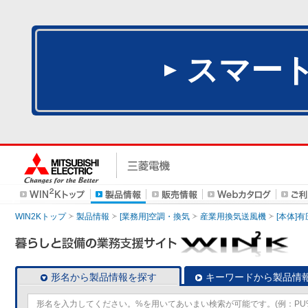
スマー
WIN2Kトップ
製品情報
[業務用]空調・換気
産業用換気送風機
[本体]
形名から製品情報を探す
キーワードから製品情