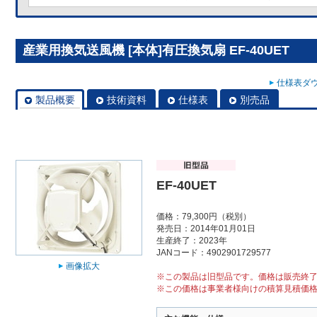
産業用換気送風機 [本体]有圧換気扇 EF-40UET
仕様表ダウ
製品概要
技術資料
仕様表
別売品
EF-40UET
価格：79,300円（税別）
発売日：2014年01月01日
生産終了：2023年
JANコード：4902901729577
画像拡大
※この製品は旧型品です。価格は販売終
※この価格は事業者様向けの積算見積価