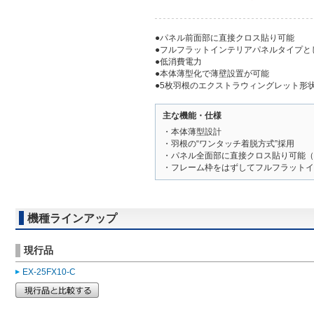
●パネル前面部に直接クロス貼り可能
●フルフラットインテリアパネルタイプと
●低消費電力
●本体薄型化で薄壁設置が可能
●5枚羽根のエクストラウィングレット形
主な機能・仕様
・本体薄型設計
・羽根の“ワンタッチ着脱方式”採用
・パネル全面部に直接クロス貼り可能（
・フレーム枠をはずしてフルフラットイ
機種ラインアップ
現行品
EX-25FX10-C