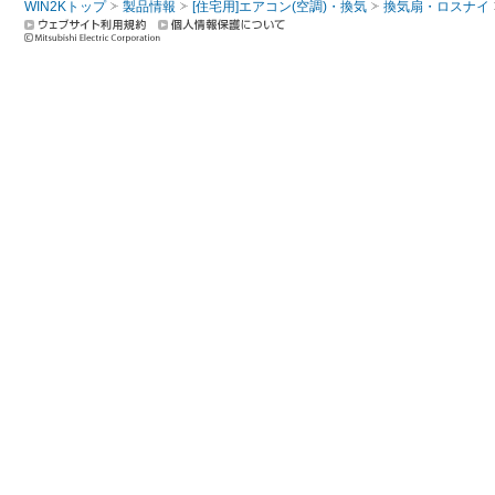
WIN2Kトップ
製品情報
[住宅用]エアコン(空調)・換気
換気扇・ロスナイ