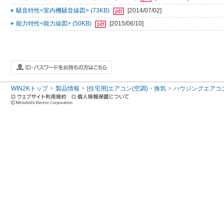
騒音特性<室内機騒音線図> (73KB)
[2014/07/02]
能力特性<能力線図> (50KB)
[2015/06/10]
WIN2Kトップ
製品情報
[住宅用]エアコン(空調)・換気
ハウジングエアコ