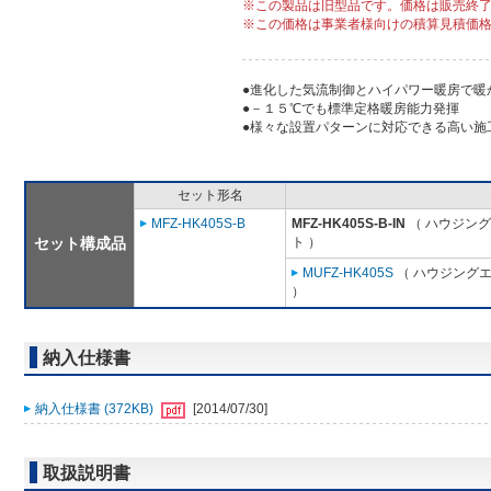
※この製品は旧型品です。価格は販売終
※この価格は事業者様向けの積算見積価
●進化した気流制御とハイパワー暖房で暖
●－１５℃でも標準定格暖房能力発揮
●様々な設置パターンに対応できる高い施
セット形名
MFZ-HK405S-B
MFZ-HK405S-B-IN
（ ハウジング
セット構成品
ト ）
MUFZ-HK405S
（ ハウジングエ
）
納入仕様書
納入仕様書 (372KB)
[2014/07/30]
取扱説明書