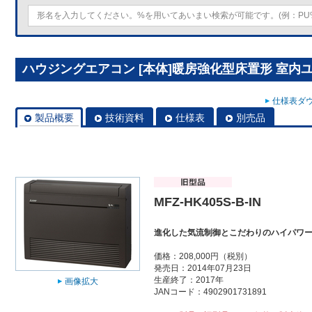
ハウジングエアコン [本体]暖房強化型床置形 室内ユニット
仕様表ダウ
製品概要
技術資料
仕様表
別売品
MFZ-HK405S-B-IN
進化した気流制御とこだわりのハイパワ
価格：208,000円（税別）
発売日：2014年07月23日
生産終了：2017年
画像拡大
JANコード：4902901731891