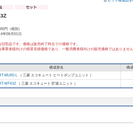
セット構成品を
3Z
000円（税別）
4年08月01日
は旧型品です。価格は販売終了時点での価格です。
は事業者様向けの積算見積価格であり、一般消費者様向けの販売価格ではありませ
構成形名
構
RT-MU60-L
（ 三菱 エコキュート ヒートポンプユニット ）
RT-WT43Z
（ 三菱 エコキュート 貯湯ユニット ）