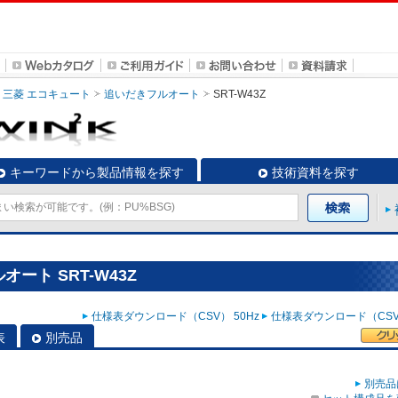
三菱 エコキュート
追いだきフルオート
SRT-W43Z
キーワードから製品情報を探す
技術資料を探す
ート SRT-W43Z
仕様表ダウンロード（CSV） 50Hz
仕様表ダウンロード（CSV）
表
別売品
別売品