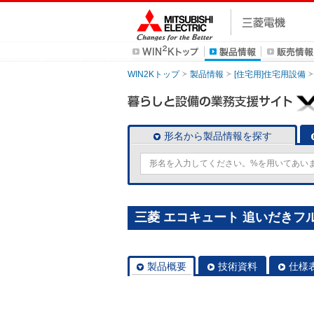
WIN2Kトップ
製品情報
[住宅用]住宅用設備
形名から製品情報を探す
三菱 エコキュート 追いだきフルオ
製品概要
技術資料
仕様