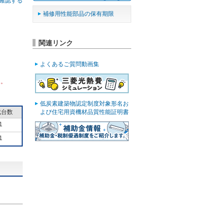
確認する
補修用性能部品の保有期限
関連リンク
よくあるご質問動画集
ん。
低炭素建築物認定制度対象形名お
成台数
よび住宅用資機材品質性能証明書
1
1