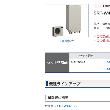
SRT-W4
価格：905,
発売日：201
※この製品
※この価格
画像拡大
セット形名
SRT-W43Z
セット構成品
S
S
機種ラインアップ
耐塩害仕様等
耐塩害
SRT-W43Z-BS