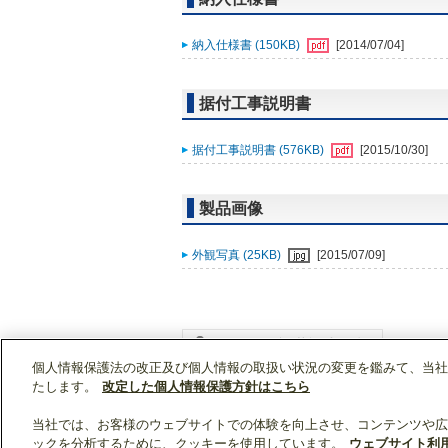
納入仕様書 (150KB)
[2014/07/04]
据付工事説明書
据付工事説明書 (576KB)
[2015/10/30]
製品画像
外観写真 (25KB)
[2015/07/09]
個人情報保護法の改正及び個人情報の取扱い状況の変更を鑑みて、当社
WIN2Kトップ
製品情報
[住宅用]住宅用設備
たします。
改定した個人情報保護方針はこちら
当社では、お客様のウェブサイトでの体験を向上させ、コンテンツや広
ックを分析するために、クッキーを使用しています。
ウェブサイト利