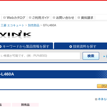
三菱 エコキュート
別売部品
GT-L460A
キーワードから製品情報を探す
技術資料を探す
L460A
本体を