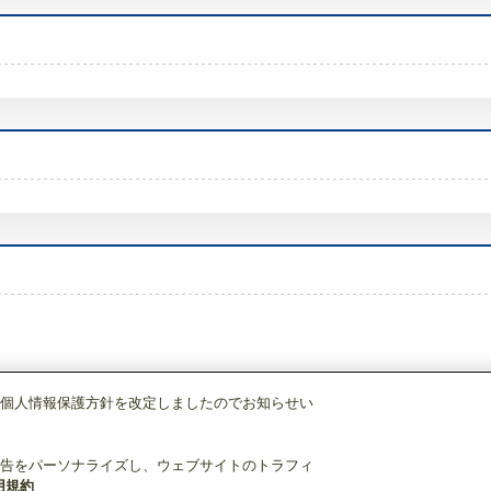
個人情報保護方針を改定しましたのでお知らせい
三菱 エコキュート
別売部品
GT-L460A
告をパーソナライズし、ウェブサイトのトラフィ
用規約