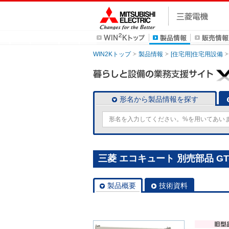
WIN2Kトップ
製品情報
[住宅用]住宅用設備
形名から製品情報を探す
三菱 エコキュート 別売部品 GT-
製品概要
技術資料