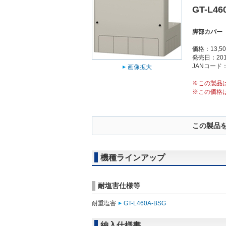
GT-L46
脚部カバー
価格：13,5
発売日：201
JANコード：4
画像拡大
※この製品
※この価格
この製品
機種ラインアップ
耐塩害仕様等
耐重塩害
GT-L460A-BSG
納入仕様書