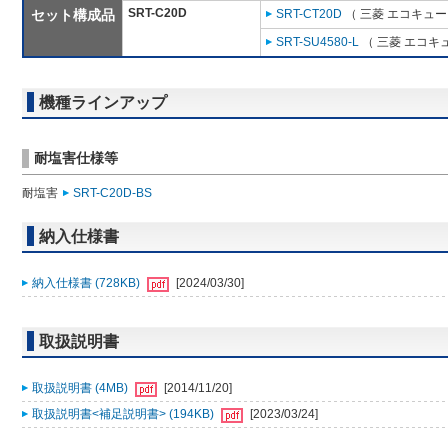
SRT-C20D
セット構成品
SRT-CT20D
（ 三菱 エコキュー
SRT-SU4580-L
（ 三菱 エコキ
機種ラインアップ
耐塩害仕様等
耐塩害
SRT-C20D-BS
納入仕様書
納入仕様書 (728KB)
[2024/03/30]
取扱説明書
取扱説明書 (4MB)
[2014/11/20]
取扱説明書<補足説明書> (194KB)
[2023/03/24]