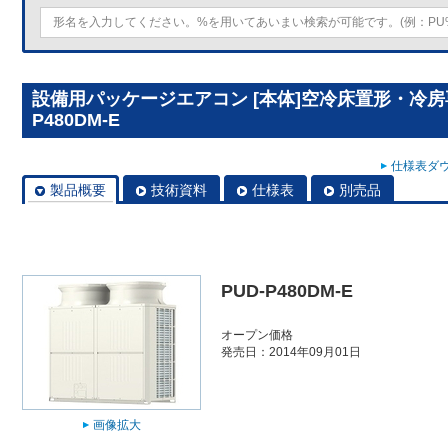
設備用パッケージエアコン [本体]空冷床置形・冷房専
P480DM-E
仕様表ダウ
製品概要
技術資料
仕様表
別売品
PUD-P480DM-E
オープン価格
発売日：2014年09月01日
画像拡大