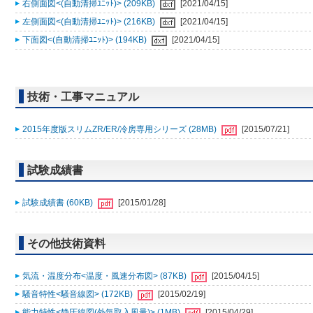
右側面図<(自動清掃ﾕﾆｯﾄ)> (209KB)
[2021/04/15]
左側面図<(自動清掃ﾕﾆｯﾄ)> (216KB)
[2021/04/15]
下面図<(自動清掃ﾕﾆｯﾄ)> (194KB)
[2021/04/15]
技術・工事マニュアル
2015年度版スリムZR/ER/冷房専用シリーズ (28MB)
[2015/07/21]
試験成績書
試験成績書 (60KB)
[2015/01/28]
その他技術資料
気流・温度分布<温度・風速分布図> (87KB)
[2015/04/15]
騒音特性<騒音線図> (172KB)
[2015/02/19]
能力特性<静圧線図(外気取入風量)> (1MB)
[2015/04/29]