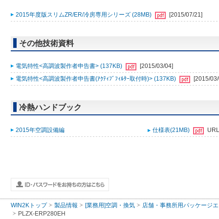
2015年度版スリムZR/ER/冷房専用シリーズ (28MB)
[2015/07/21]
その他技術資料
電気特性<高調波製作者申告書> (137KB)
[2015/03/04]
電気特性<高調波製作者申告書(ｱｸﾃｨﾌﾞﾌｨﾙﾀｰ取付時)> (137KB)
[2015/03/
冷熱ハンドブック
2015年空調設備編
仕様表(21MB)
UR
WIN2Kトップ
製品情報
[業務用]空調・換気
店舗・事務所用パッケージエアコン
PLZX-ERP280EH