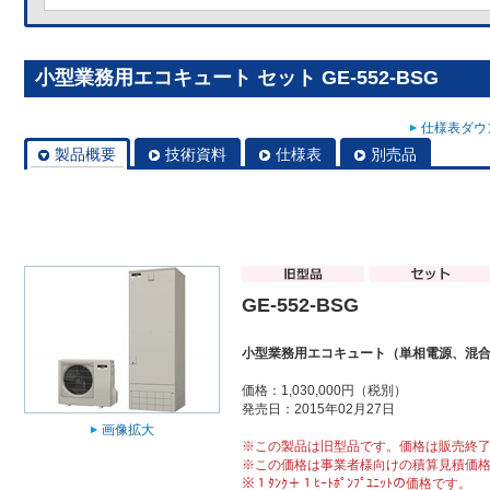
小型業務用エコキュート セット GE-552-BSG
仕様表ダウン
製品概要
技術資料
仕様表
別売品
GE-552-BSG
小型業務用エコキュート（単相電源、混
価格：1,030,000円（税別）
発売日：2015年02月27日
画像拡大
※この製品は旧型品です。価格は販売終
※この価格は事業者様向けの積算見積価
※１ﾀﾝｸ＋１ﾋｰﾄﾎﾟﾝﾌﾟﾕﾆｯﾄの価格です。